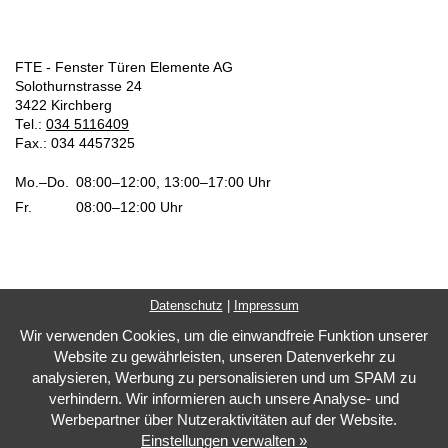
FTE - Fenster Türen Elemente AG
Solothurnstrasse 24
3422 Kirchberg
Tel.:
034 5116409
Fax.: 034 4457325
Mo.–Do.
08:00–12:00, 13:00–17:00 Uhr
Fr.
08:00–12:00 Uhr
Datenschutz
|
Impressum
Impressum
Datenschutz
Wir verwenden Cookies, um die einwandfreie Funktion unserer
Website zu gewährleisten, unseren Datenverkehr zu
Cookie Einstellungen
analysieren, Werbung zu personalisieren und um SPAM zu
Barrierefreiheit
verhindern. Wir informieren auch unsere Analyse- und
Marketing by
Winlocal
Werbepartner über Nutzeraktivitäten auf der Website.
Einstellungen verwalten »